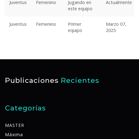
Juventus
Femenino
Jugando en
Actualmente
este equipo
Juventus
Femenino
Primer
Marzo 07,
equipo
2025
Publicaciones
Recientes
Categorías
MASTER
Máxima