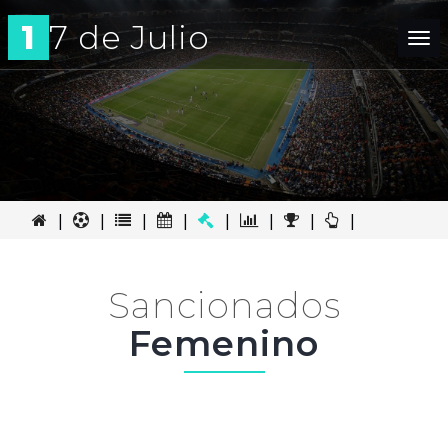
1
7 de Julio
Tog
nav
|
|
|
|
|
|
|
|
Sancionados
Femenino